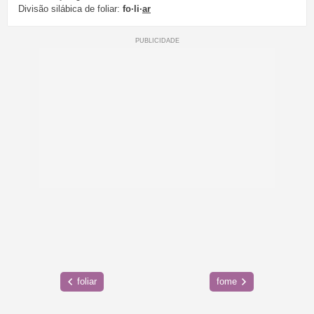
Divisão silábica de foliar:
fo·li·
ar
foliar
fome