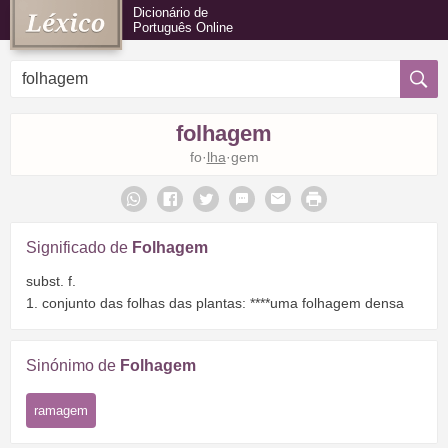
Dicionário de
Português Online
folhagem
fo·
lha
·gem
Significado de
Folhagem
subst. f.
1. conjunto das folhas das plantas: ****uma folhagem densa
Sinónimo de
Folhagem
ramagem