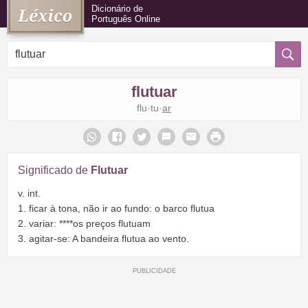
Dicionário de
Português Online
flutuar
flu·tu·
ar
Significado de
Flutuar
v. int.
1. ficar à tona, não ir ao fundo: o barco flutua
2. variar: ****os preços flutuam
3. agitar-se: A bandeira flutua ao vento.