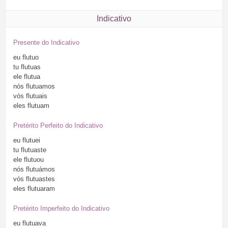
Indicativo
Presente do Indicativo
eu
flutuo
tu
flutuas
ele
flutua
nós
flutuamos
vós
flutuais
eles
flutuam
Pretérito Perfeito do Indicativo
eu
flutuei
tu
flutuaste
ele
flutuou
nós
flutuámos
vós
flutuastes
eles
flutuaram
Pretérito Imperfeito do Indicativo
eu
flutuava