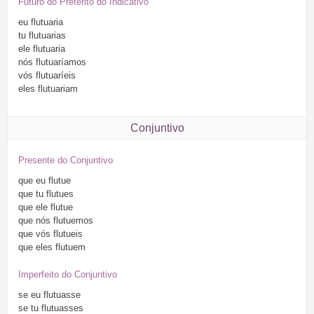
Futuro do Pretérito do Indicativo
eu
flutuaria
tu
flutuarias
ele
flutuaria
nós
flutuaríamos
vós
flutuaríeis
eles
flutuariam
Conjuntivo
Presente do Conjuntivo
que
eu
flutue
que
tu
flutues
que
ele
flutue
que
nós
flutuemos
que
vós
flutueis
que
eles
flutuem
Imperfeito do Conjuntivo
se
eu
flutuasse
se
tu
flutuasses