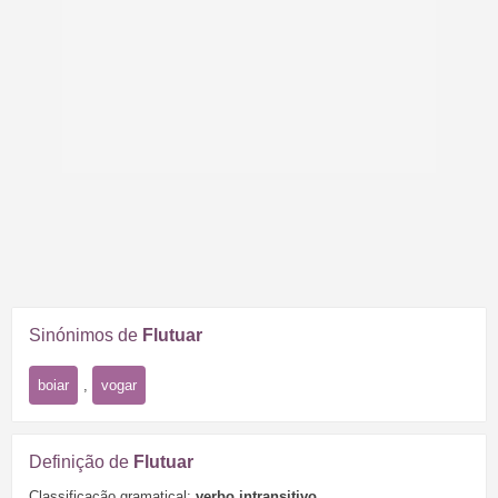
Sinónimos de
Flutuar
boiar
,
vogar
Definição de
Flutuar
Classificação gramatical:
verbo intransitivo