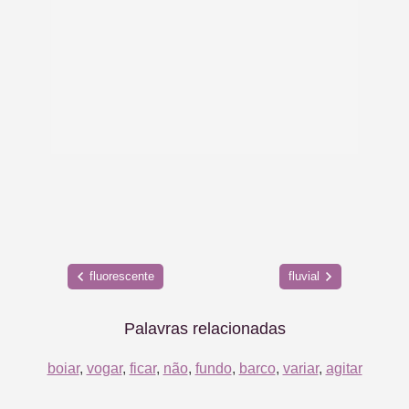
fluorescente
fluvial
Palavras relacionadas
boiar
,
vogar
,
ficar
,
não
,
fundo
,
barco
,
variar
,
agitar