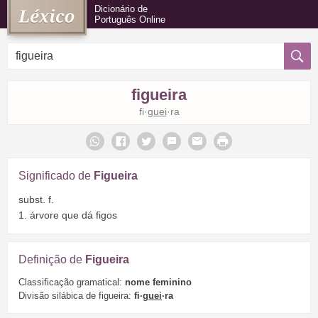
Dicionário de
Português Online
figueira
fi·
guei
·ra
Significado de
Figueira
subst. f.
1. árvore que dá figos
Definição de
Figueira
Classificação gramatical:
nome feminino
Divisão silábica de figueira:
fi·
guei
·ra