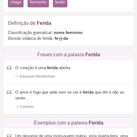
chaga
,
ferimento
,
lesão
Definição de
Ferida
Classificação gramatical:
nome feminino
Divisão silábica de ferida:
fe·
ri
·da
Frases com a palavra
Ferida
O coração é uma
ferida
aberta.
— Emanuel Wertheimer
O amor é fogo que arde sem se ver é
ferida
que dói e não se
sente.
— Camões
Exemplos com a palavra
Ferida
Um despiste de uma moto-quatro matou, esta quarta-feira, uma