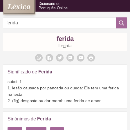
Dicionário de
Português Online
ferida
fe·
ri
·da
Significado de
Ferida
subst. f.
1. lesão causada por pancada ou queda: Ele tem uma ferida
na testa.
2. (fig) desgosto ou dor moral: uma ferida de amor
Sinónimos de
Ferida