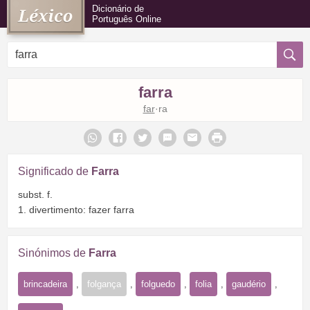
Dicionário de
Português Online
farra
far
·ra
Significado de
Farra
subst. f.
1. divertimento: fazer farra
Sinónimos de
Farra
brincadeira
,
folgança
,
folguedo
,
folia
,
gaudério
,