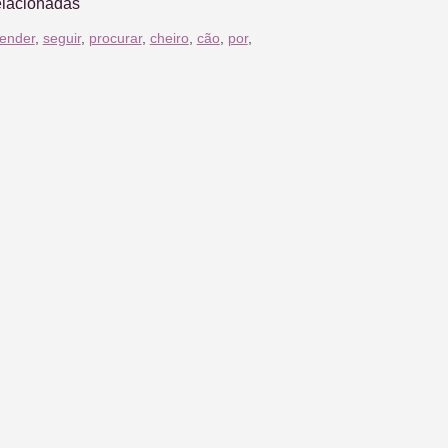
elacionadas
ender
,
seguir
,
procurar
,
cheiro
,
cão
,
por
,