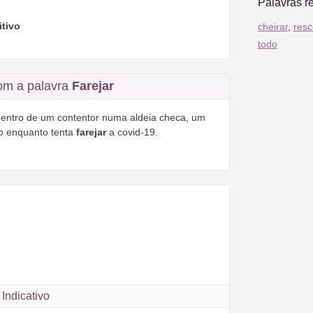
Palavras r
itivo
cheirar
,
resc
todo
om a palavra
Farejar
dentro de um contentor numa aldeia checa, um
do enquanto tenta
farejar
a covid-19.
Indicativo