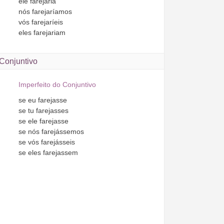
ele
farejaria
nós
farejaríamos
vós
farejaríeis
eles
farejariam
Conjuntivo
Imperfeito do Conjuntivo
se
eu
farejasse
se
tu
farejasses
se
ele
farejasse
se
nós
farejássemos
se
vós
farejásseis
se
eles
farejassem