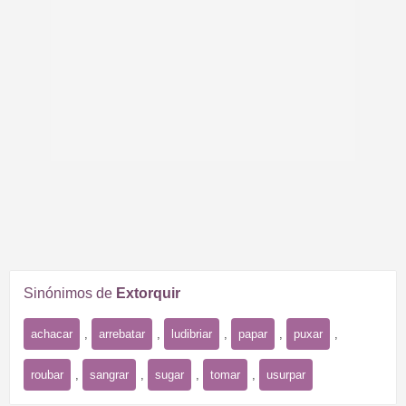
Sinónimos de
Extorquir
achacar
,
arrebatar
,
ludibriar
,
papar
,
puxar
,
roubar
,
sangrar
,
sugar
,
tomar
,
usurpar