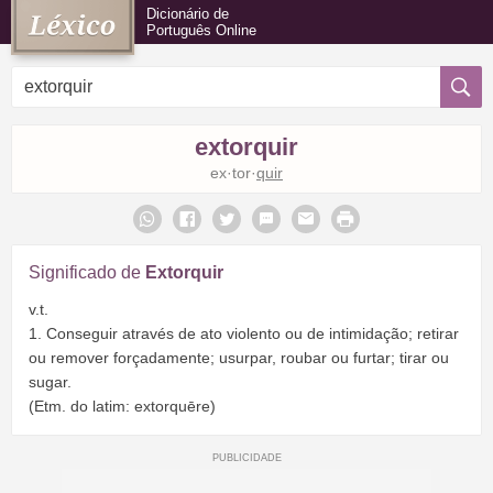
Dicionário de
Português Online
extorquir
ex·tor·
quir
Significado de
Extorquir
v.t.
1. Conseguir através de ato violento ou de intimidação; retirar
ou remover forçadamente; usurpar, roubar ou furtar; tirar ou
sugar.
(Etm. do latim: extorquēre)