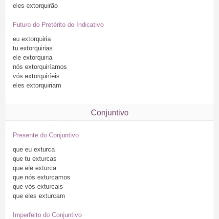
eles
extorquirão
Futuro do Pretérito do Indicativo
eu
extorquiria
tu
extorquirias
ele
extorquiria
nós
extorquiríamos
vós
extorquiríeis
eles
extorquiriam
Conjuntivo
Presente do Conjuntivo
que
eu
exturca
que
tu
exturcas
que
ele
exturca
que
nós
exturcamos
que
vós
exturcais
que
eles
exturcam
Imperfeito do Conjuntivo