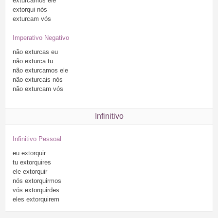
exturcamos
ele
extorqui
nós
exturcam
vós
Imperativo Negativo
não
exturcas
eu
não
exturca
tu
não
exturcamos
ele
não
exturcais
nós
não
exturcam
vós
Infinitivo
Infinitivo Pessoal
eu
extorquir
tu
extorquires
ele
extorquir
nós
extorquirmos
vós
extorquirdes
eles
extorquirem