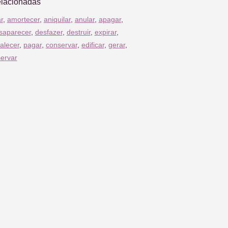
elacionadas
r
,
amortecer
,
aniquilar
,
anular
,
apagar
,
saparecer
,
desfazer
,
destruir
,
expirar
,
falecer
,
pagar
,
conservar
,
edificar
,
gerar
,
ervar