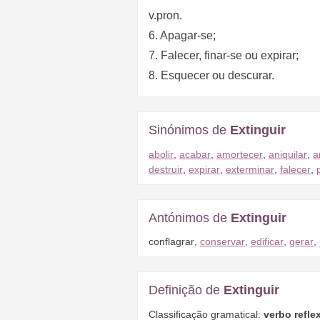
v.pron.
6. Apagar-se;
7. Falecer, finar-se ou expirar;
8. Esquecer ou descurar.
Sinónimos de
Extinguir
abolir
,
acabar
,
amortecer
,
aniquilar
,
a
destruir
,
expirar
,
exterminar
,
falecer
,
Antónimos de
Extinguir
conflagrar
,
conservar
,
edificar
,
gerar
,
Definição de
Extinguir
Classificação gramatical:
verbo reflex