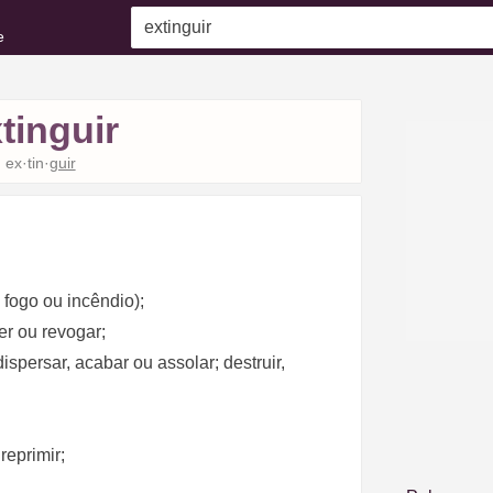
e
tinguir
ex·tin·
guir
 fogo ou incêndio);
er ou revogar;
ispersar, acabar ou assolar; destruir,
reprimir;