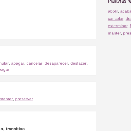
Palavras r
abolir
,
acaba
cancelar
,
de
exterminar
,
manter
,
pres
nular
,
apagar
,
cancelar
,
desaparecer
,
desfazer
,
pagar
manter
,
preservar
o; transitivo