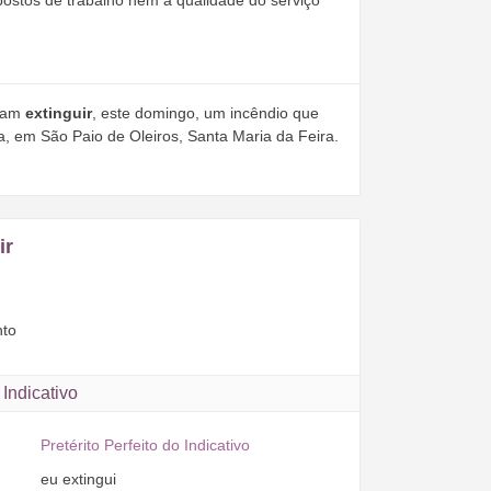
ostos de trabalho nem a qualidade do serviço
iram
extinguir
, este domingo, um incêndio que
a, em São Paio de Oleiros, Santa Maria da Feira.
ir
nto
Indicativo
Pretérito Perfeito do Indicativo
eu
extingui