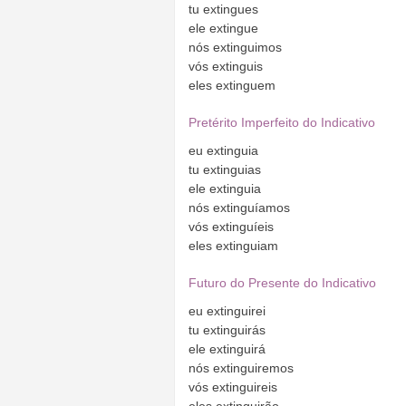
tu
extingues
ele
extingue
nós
extinguimos
vós
extinguis
eles
extinguem
Pretérito Imperfeito do Indicativo
eu
extinguia
tu
extinguias
ele
extinguia
nós
extinguíamos
vós
extinguíeis
eles
extinguiam
Futuro do Presente do Indicativo
eu
extinguirei
tu
extinguirás
ele
extinguirá
nós
extinguiremos
vós
extinguireis
eles
extinguirão