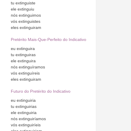
tu
extinguiste
ele
extinguiu
nós
extinguimos
vós
extinguistes
eles
extinguiram
Pretérito Mais-Que-Perfeito do Indicativo
eu
extinguira
tu
extinguiras
ele
extinguira
nós
extinguíramos
vós
extinguíreis
eles
extinguiram
Futuro do Pretérito do Indicativo
eu
extinguiria
tu
extinguirias
ele
extinguiria
nós
extinguiríamos
vós
extinguiríeis
eles
extinguiriam