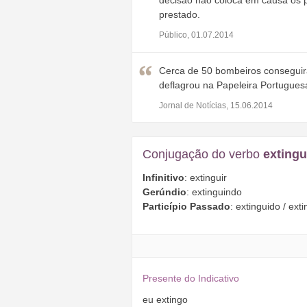
decisão não coloca em causa os p
prestado.
Público, 01.07.2014
Cerca de 50 bombeiros consegu
deflagrou na Papeleira Portugues
Jornal de Notícias, 15.06.2014
Conjugação do verbo
extingu
Infinitivo
: extinguir
Gerúndio
: extinguindo
Particípio Passado
: extinguido / exti
Presente do Indicativo
eu
extingo