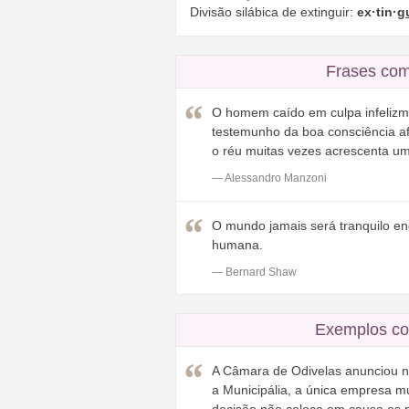
Divisão silábica de extinguir:
ex·tin·
g
Frases com
O homem caído em culpa infelizmen
testemunho da boa consciência af
o réu muitas vezes acrescenta um
— Alessandro Manzoni
O mundo jamais será tranquilo e
humana.
— Bernard Shaw
Exemplos co
A Câmara de Odivelas anunciou ne
a Municipália, a única empresa m