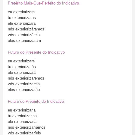
Pretérito Mais-Que-Perfeito do Indicativo
eu
exteriorizara
tu
exteriorizaras
ele
exteriorizara
nós
exteriorizáramos
vós
exteriorizáreis
eles
exteriorizaram
Futuro do Presente do Indicativo
eu
exteriorizarei
tu
exteriorizarás
ele
exteriorizará
nós
exteriorizaremos
vós
exteriorizareis
eles
exteriorizarão
Futuro do Pretérito do Indicativo
eu
exteriorizaria
tu
exteriorizarias
ele
exteriorizaria
nós
exteriorizaríamos
vós
exteriorizaríeis