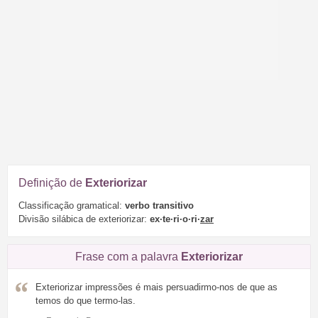
Definição de
Exteriorizar
Classificação gramatical:
verbo transitivo
Divisão silábica de exteriorizar:
ex·te·ri·o·ri·
zar
Frase com a palavra
Exteriorizar
Exteriorizar impressões é mais persuadirmo-nos de que as
temos do que termo-las.