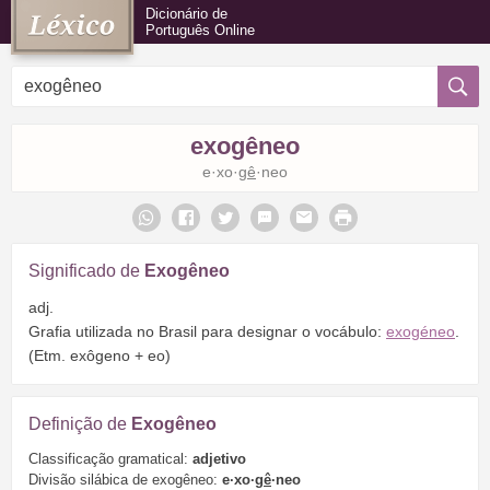
Dicionário de
Português Online
exogêneo
e·xo·
gê
·neo
Significado de
Exogêneo
adj.
Grafia utilizada no Brasil para designar o vocábulo:
exogéneo
.
(Etm. exôgeno + eo)
Definição de
Exogêneo
Classificação gramatical:
adjetivo
Divisão silábica de exogêneo:
e·xo·
gê
·neo