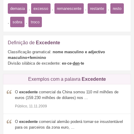
demasia
,
excesso
,
remanescente
,
restante
,
resto
,
sobra
,
troco
Definição de
Excedente
Classificação gramatical:
nome masculino e adjectivo
masculino+feminino
Divisão silábica de excedente:
ex·ce·
den
·te
Exemplos com a palavra
Excedente
O
excedente
comercial da China somou 110 mil milhões de
euros (159.230 milhões de dólares) nos ...
Público, 11.11.2009
O
excedente
comercial alemão poderá tornar-se insustentável
para os parceiros da zona euro, ...