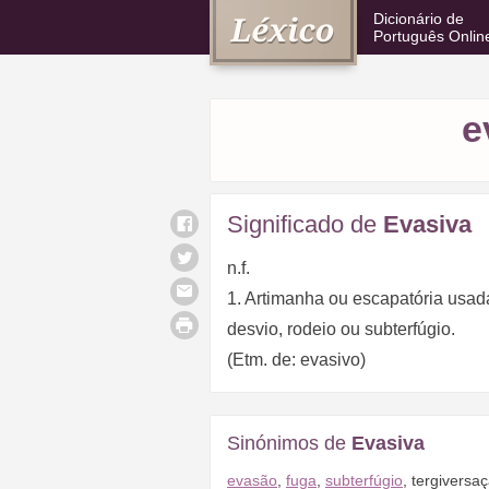
Dicionário de
Português Onlin
e
Significado de
Evasiva
n.f.
1. Artimanha ou escapatória usad
desvio, rodeio ou subterfúgio.
(Etm. de: evasivo)
Sinónimos de
Evasiva
evasão
,
fuga
,
subterfúgio
,
tergiversa