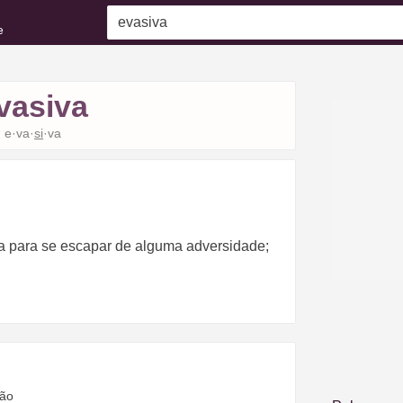
e
vasiva
e·va·
si
·va
a para se escapar de alguma adversidade;
ção