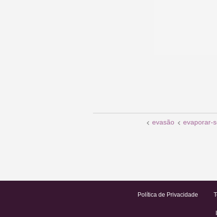
evasão
evaporar-s
Política de Privacidade
T