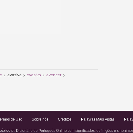
e
evasiva
evasivo
evencer
ermos de Uso
Sobre nós
Créditos
Palavras Mais Vistas
Palav
Léxico
.pt
: Dicionário de Português Online com significados, definições e sinónimo