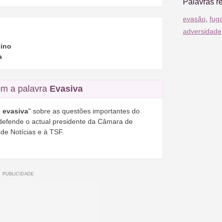
Palavras r
evasão
,
fug
adversidade
ino
a
m a palavra
Evasiva
o
evasiva
" sobre as questões importantes do
defende o actual presidente da Câmara de
 de Notícias e à TSF.