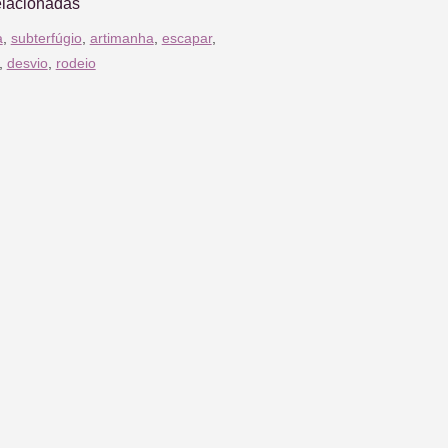
elacionadas
a
,
subterfúgio
,
artimanha
,
escapar
,
,
desvio
,
rodeio