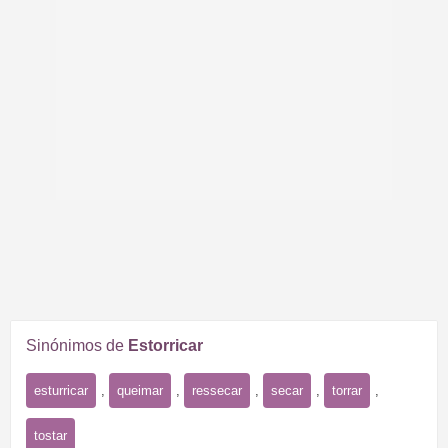
Sinónimos de
Estorricar
esturricar
,
queimar
,
ressecar
,
secar
,
torrar
,
tostar