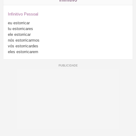
Infinitivo Pessoal
eu
estorricar
tu
estorricares
ele
estorricar
nós
estorricarmos
vós
estorricardes
eles
estorricarem