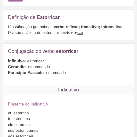
Definição de
Estorricar
Classificação gramatical:
verbo reflexo; transitivo; intransitivo
Divisão silábica de estorricar:
es·tor·ri·
car
Conjugação do verbo
estorricar
Infinitivo
: estorricar
Gerúndio
: estorricando
Particípio Passado
: estorricado
Indicativo
Presente do Indicativo
eu
estorrico
tu
estorricas
ele
estorrica
nós
estorricamos
vós
estorricais