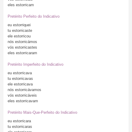
eles
estorricam
Pretérito Perfeito do Indicativo
eu
estorriquei
tu
estorricaste
ele
estorricou
nós
estorricámos
vós
estorricastes
eles
estorricaram
Pretérito Imperfeito do Indicativo
eu
estorricava
tu
estorricavas
ele
estorricava
nós
estorricávamos
vós
estorricáveis
eles
estorricavam
Pretérito Mais-Que-Perfeito do Indicativo
eu
estorricara
tu
estorricaras