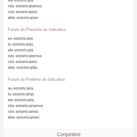
ele
estorricara
nós
estorricáramos
vós
estorricáreis
eles
estorricaram
Futuro do Presente do Indicativo
eu
estorricarei
tu
estorricarás
ele
estorricará
nós
estorricaremos
vós
estorricareis
eles
estorricarão
Futuro do Pretérito do Indicativo
eu
estorricaria
tu
estorricarias
ele
estorricaria
nós
estorricaríamos
vós
estorricaríeis
eles
estorricariam
Conjuntivo