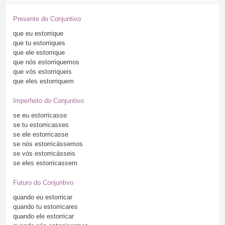
Presente do Conjuntivo
que
eu
estorrique
que
tu
estorriques
que
ele
estorrique
que
nós
estorriquemos
que
vós
estorriqueis
que
eles
estorriquem
Imperfeito do Conjuntivo
se
eu
estorricasse
se
tu
estorricasses
se
ele
estorricasse
se
nós
estorricássemos
se
vós
estorricásseis
se
eles
estorricassem
Futuro do Conjuntivo
quando
eu
estorricar
quando
tu
estorricares
quando
ele
estorricar