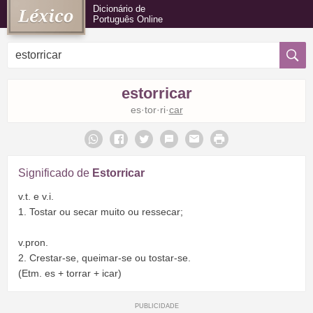
Dicionário de
Português Online
estorricar
es·tor·ri·
car
Significado de
Estorricar
v.t. e v.i.
1. Tostar ou secar muito ou ressecar;
v.pron.
2. Crestar-se, queimar-se ou tostar-se.
(Etm. es + torrar + icar)