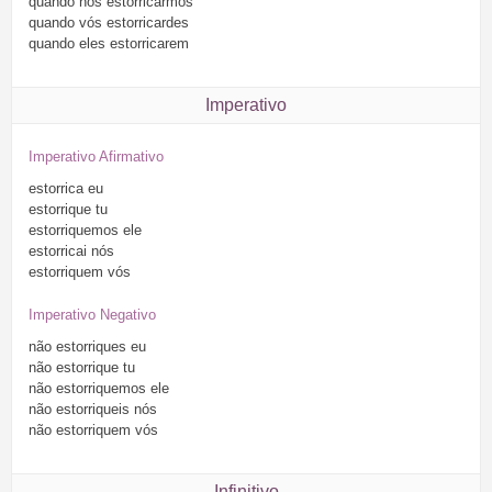
quando
nós
estorricarmos
quando
vós
estorricardes
quando
eles
estorricarem
Imperativo
Imperativo Afirmativo
estorrica
eu
estorrique
tu
estorriquemos
ele
estorricai
nós
estorriquem
vós
Imperativo Negativo
não
estorriques
eu
não
estorrique
tu
não
estorriquemos
ele
não
estorriqueis
nós
não
estorriquem
vós
Infinitivo