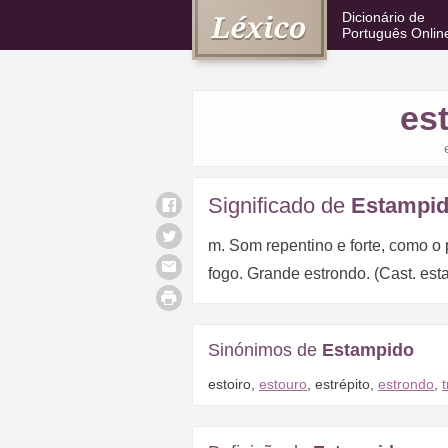
Dicionário de
Português Onlin
es
Significado de
Estampi
m. Som repentino e forte, como o
fogo. Grande estrondo. (Cast. es
Sinónimos de
Estampido
estoiro
,
estouro
,
estrépito
,
estrondo
,