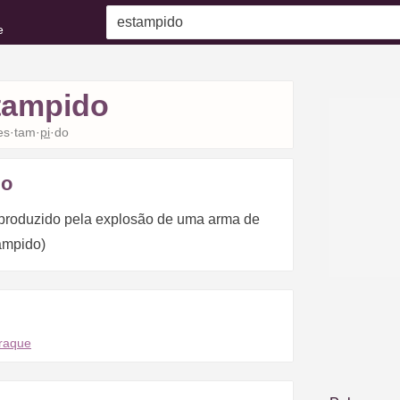
e
tampido
es·tam·
pi
·do
do
 produzido pela explosão de uma arma de
tampido)
traque