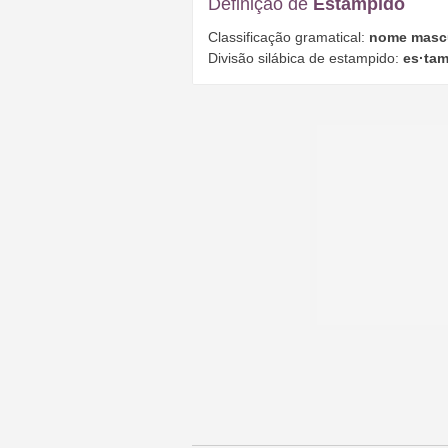
Definição de
Estampido
Classificação gramatical:
nome masc
Divisão silábica de estampido:
es·tam