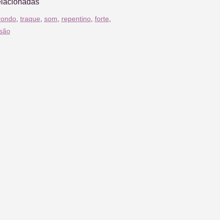
elacionadas
rondo
,
traque
,
som
,
repentino
,
forte
,
são