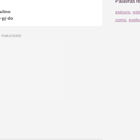
Palavras r
ulino
estouro
,
est
·
pi
·do
como
,
explo