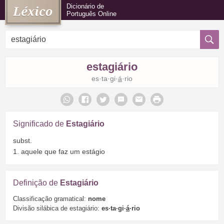
Dicionário de
Português Online
estagiário
es·ta·gi·
á
·rio
Significado de
Estagiário
subst.
1. aquele que faz um estágio
Definição de
Estagiário
Classificação gramatical:
nome
Divisão silábica de estagiário:
es·ta·gi·
á
·rio