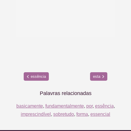
essência
esta
Palavras relacionadas
basicamente
,
fundamentalmente
,
por
,
essência
,
imprescindível
,
sobretudo
,
forma
,
essencial