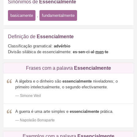
Sinónimos de
Essencialmente
basicamente
,
fundamentalmente
Definição de
Essencialmente
Classificação gramatical:
advérbio
Divisão silábica de essencialmente:
es·sen·ci·al·
men
·te
Frases com a palavra
Essencialmente
A álgebra e o dinheiro são
essencialmente
niveladores; o
primeiro intelectualmente, o segundo efectivamente.
— Simone Weil
A guerra é uma arte simples e
essencialmente
prática.
— Napoleão Bonaparte
Exemplos com a palavra
Essencialmente