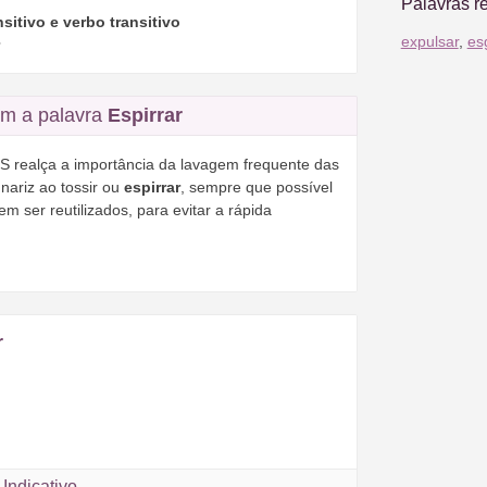
Palavras r
nsitivo e verbo transitivo
expulsar
,
es
m a palavra
Espirrar
S realça a importância da lavagem frequente das
nariz ao tossir ou
espirrar
, sempre que possível
 ser reutilizados, para evitar a rápida
r
Indicativo