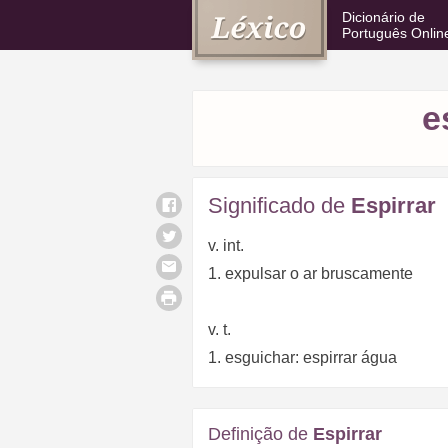
Dicionário de
Português Onlin
e
Significado de
Espirrar
v. int.
1. expulsar o ar bruscamente
v. t.
1. esguichar: espirrar água
Definição de
Espirrar