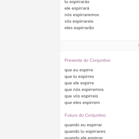
tu
espirrarás
ele
espirrará
nós
espirraremos
vós
espirrareis
eles
espirrarão
Presente do Conjuntivo
que
eu
espirre
que
tu
espirres
que
ele
espirre
que
nós
espirremos
que
vós
espirreis
que
eles
espirrem
Futuro do Conjuntivo
quando
eu
espirrar
quando
tu
espirrares
quando
ele
espirrar