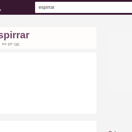
e
spirrar
es·pir·
rar