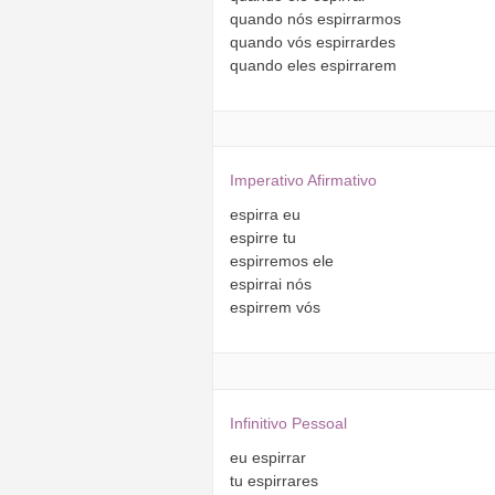
quando
nós
espirrarmos
quando
vós
espirrardes
quando
eles
espirrarem
Imperativo Afirmativo
espirra
eu
espirre
tu
espirremos
ele
espirrai
nós
espirrem
vós
Infinitivo Pessoal
eu
espirrar
tu
espirrares