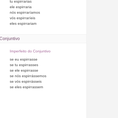
tu
espirrarias
ele
espirraria
nós
espirraríamos
vós
espirraríeis
eles
espirrariam
Conjuntivo
Imperfeito do Conjuntivo
se
eu
espirrasse
se
tu
espirrasses
se
ele
espirrasse
se
nós
espirrássemos
se
vós
espirrásseis
se
eles
espirrassem