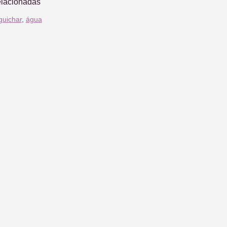
elacionadas
guichar
,
água