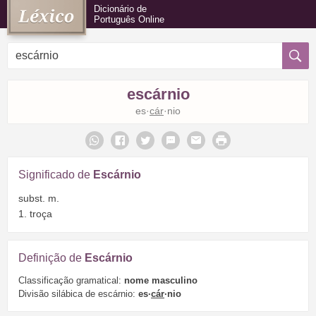
Dicionário de
Português Online
escárnio
es·
cár
·nio
Significado de
Escárnio
subst. m.
1. troça
Definição de
Escárnio
Classificação gramatical:
nome masculino
Divisão silábica de escárnio:
es·
cár
·nio