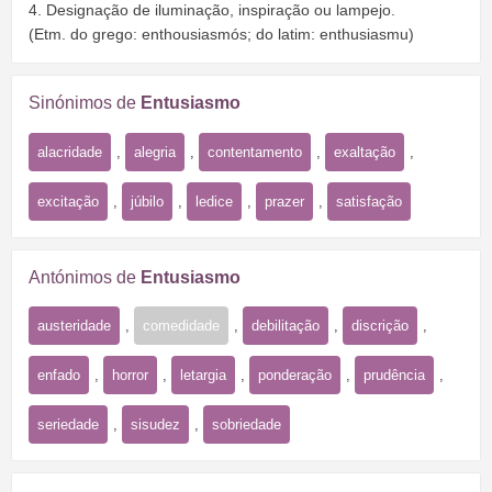
4. Designação de iluminação, inspiração ou lampejo.
(Etm. do grego: enthousiasmós; do latim: enthusiasmu)
Sinónimos de
Entusiasmo
alacridade
,
alegria
,
contentamento
,
exaltação
,
excitação
,
júbilo
,
ledice
,
prazer
,
satisfação
Antónimos de
Entusiasmo
austeridade
,
comedidade
,
debilitação
,
discrição
,
enfado
,
horror
,
letargia
,
ponderação
,
prudência
,
seriedade
,
sisudez
,
sobriedade