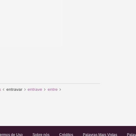
s
entravar
entrave
entre
ermos de Uso
Sobre nós
Créditos
Palavras Mais Vistas
Palav