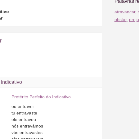
Palavras r
itivo
atravancar
,
ar
obstar
,
preju
r
Indicativo
Pretérito Perfeito do Indicativo
eu
entravei
tu
entravaste
ele
entravou
nós
entravámos
vós
entravastes
eles
entravaram