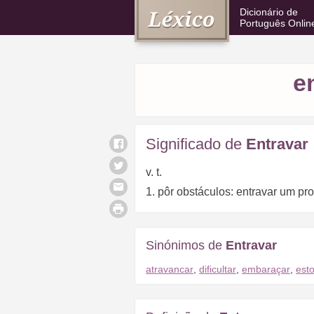
Dicionário de
Português Onlin
e
Significado de
Entravar
v. t.
1. pôr obstáculos: entravar um pr
Sinónimos de
Entravar
atravancar
,
dificultar
,
embaraçar
,
esto