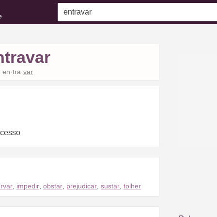
e
ntravar
en·tra·
var
ocesso
rvar
,
impedir
,
obstar
,
prejudicar
,
sustar
,
tolher