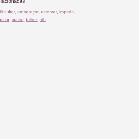
elacionadas
dificultar
,
embaraçar
,
estorvar
,
impedir
,
dicar
,
sustar
,
tolher
,
pôr