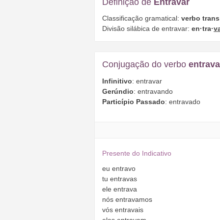
Definição de
Entravar
Classificação gramatical:
verbo trans
Divisão silábica de entravar:
en·tra·
v
Conjugação do verbo
entrava
Infinitivo
: entravar
Gerúndio
: entravando
Particípio Passado
: entravado
Presente do Indicativo
eu
entravo
tu
entravas
ele
entrava
nós
entravamos
vós
entravais
eles
entravam