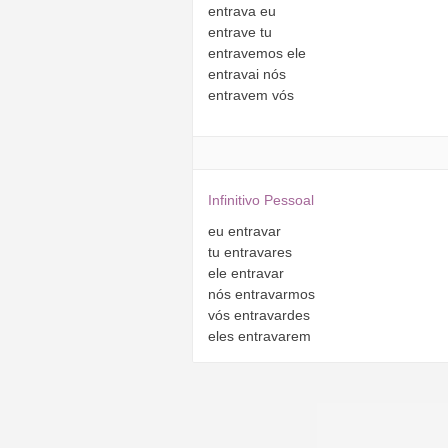
entrava
eu
entrave
tu
entravemos
ele
entravai
nós
entravem
vós
Infinitivo Pessoal
eu
entravar
tu
entravares
ele
entravar
nós
entravarmos
vós
entravardes
eles
entravarem