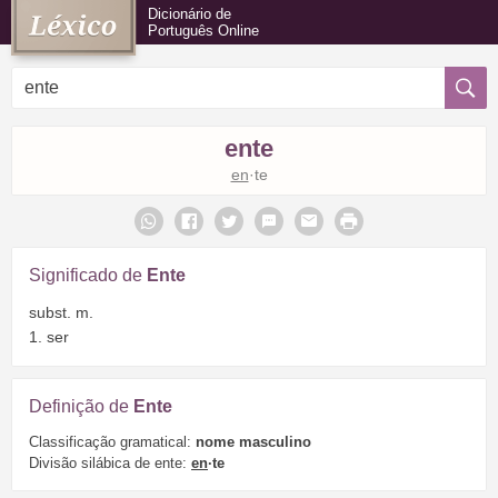
Dicionário de
Português Online
ente
en
·te
Significado de
Ente
subst. m.
1. ser
Definição de
Ente
Classificação gramatical:
nome masculino
Divisão silábica de ente:
en
·te