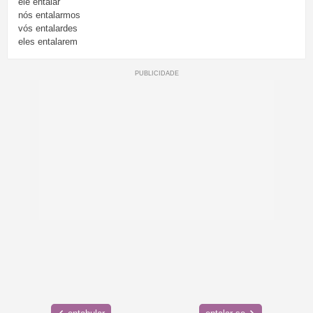
ele
entalar
nós
entalarmos
vós
entalardes
eles
entalarem