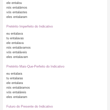
ele
entalou
nós
entalámos
vós
entalastes
eles
entalaram
Pretérito Imperfeito do Indicativo
eu
entalava
tu
entalavas
ele
entalava
nós
entalávamos
vós
entaláveis
eles
entalavam
Pretérito Mais-Que-Perfeito do Indicativo
eu
entalara
tu
entalaras
ele
entalara
nós
entaláramos
vós
entaláreis
eles
entalaram
Futuro do Presente do Indicativo