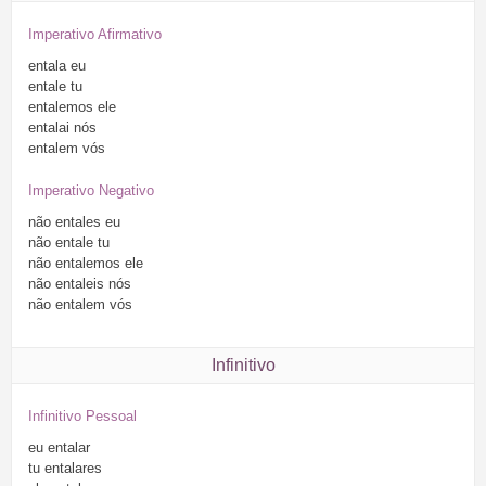
Imperativo Afirmativo
entala
eu
entale
tu
entalemos
ele
entalai
nós
entalem
vós
Imperativo Negativo
não
entales
eu
não
entale
tu
não
entalemos
ele
não
entaleis
nós
não
entalem
vós
Infinitivo
Infinitivo Pessoal
eu
entalar
tu
entalares