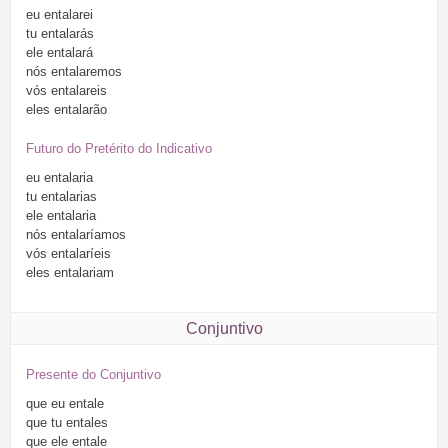
eu
entalarei
tu
entalarás
ele
entalará
nós
entalaremos
vós
entalareis
eles
entalarão
Futuro do Pretérito do Indicativo
eu
entalaria
tu
entalarias
ele
entalaria
nós
entalaríamos
vós
entalaríeis
eles
entalariam
Conjuntivo
Presente do Conjuntivo
que
eu
entale
que
tu
entales
que
ele
entale