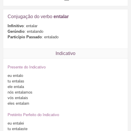
Conjugação do verbo
entalar
Infinitivo
: entalar
Gerúndio
: entalando
Particípio Passado
: entalado
Indicativo
Presente do Indicativo
eu
entalo
tu
entalas
ele
entala
nós
entalamos
vós
entalais
eles
entalam
Pretérito Perfeito do Indicativo
eu
entalei
tu
entalaste