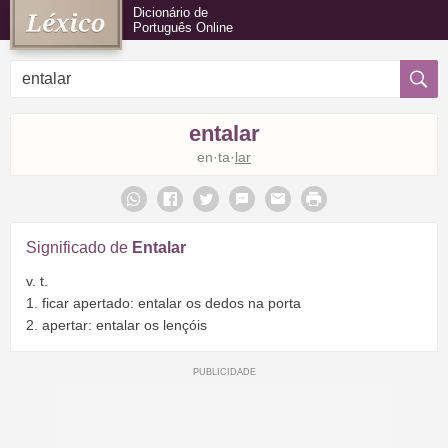
Dicionário de
Português Online
entalar
en·ta·
lar
Significado de
Entalar
v. t.
1. ficar apertado: entalar os dedos na porta
2. apertar: entalar os lençóis