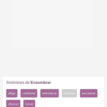
Sinónimos de
Ensombrar
afligir
,
contristar
,
entristecer
,
enturvar
,
escurecer
,
ofuscar
,
turvar