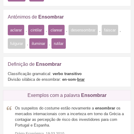
Antónimos de
Ensombrar
aclarar
,
cintilar
,
clarear
,
desensombrar
,
faiscar
,
fulgurar
,
iluminar
,
rutilar
Definição de
Ensombrar
Classificação gramatical:
verbo transitivo
Divisão silábica de ensombrar:
en·som·
brar
Exemplos com a palavra
Ensombrar
Os suspeitos do costume estão novamente a
ensombrar
os
mercados internacionais com a incerteza em torno da Grécia a
contagiar as percepção de risco dos investidores para com
Portugal e Espanha.
Diário Económico, 19.03.2010