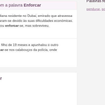
Palavras r
m a palavra
Enforcar
pendurar
,
po
diana residente no Dubai, emirado que atravessa
daram-se devido às suas dificuldades económicas.
ntou
enforcar
-se, mas sobreviveu.
ilho de 19 meses e apunhalou o outro
car
-se nos calabouços da polícia, onde
r