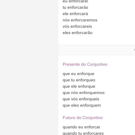
eu
enforcarei
tu
enforcarás
ele
enforcará
nós
enforcaremos
vós
enforcareis
eles
enforcarão
Presente do Conjuntivo
que
eu
enforque
que
tu
enforques
que
ele
enforque
que
nós
enforquemos
que
vós
enforqueis
que
eles
enforquem
Futuro do Conjuntivo
quando
eu
enforcar
quando
tu
enforcares