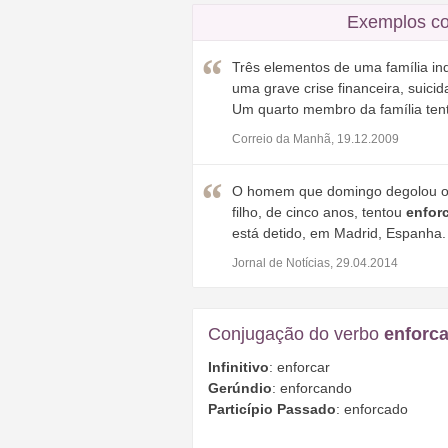
Exemplos co
Três elementos de uma família in
uma grave crise financeira, suici
Um quarto membro da família te
Correio da Manhã, 19.12.2009
O homem que domingo degolou o f
filho, de cinco anos, tentou
enfor
está detido, em Madrid, Espanha.
Jornal de Notícias, 29.04.2014
Conjugação do verbo
enforca
Infinitivo
: enforcar
Gerúndio
: enforcando
Particípio Passado
: enforcado