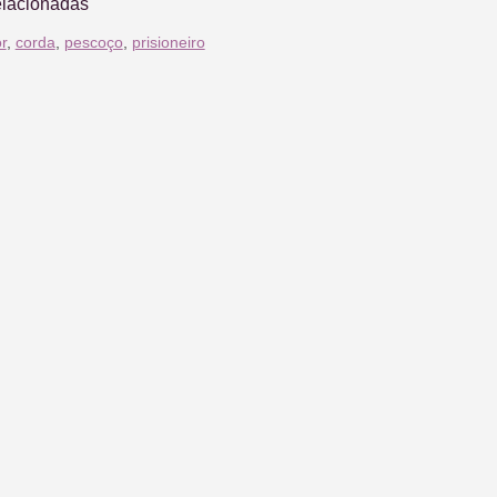
elacionadas
r
,
corda
,
pescoço
,
prisioneiro