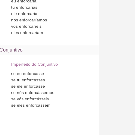
eu
enforcaria
tu
enforcarias
ele
enforcaria
nós
enforcaríamos
vós
enforcaríeis
eles
enforcariam
Conjuntivo
Imperfeito do Conjuntivo
se
eu
enforcasse
se
tu
enforcasses
se
ele
enforcasse
se
nós
enforcássemos
se
vós
enforcásseis
se
eles
enforcassem