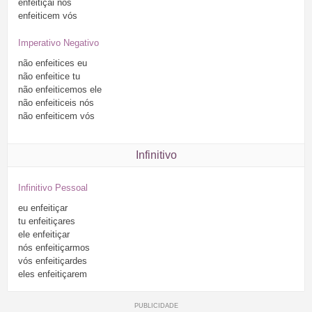
enfeitiçai
nós
enfeiticem
vós
Imperativo Negativo
não
enfeitices
eu
não
enfeitice
tu
não
enfeiticemos
ele
não
enfeiticeis
nós
não
enfeiticem
vós
Infinitivo
Infinitivo Pessoal
eu
enfeitiçar
tu
enfeitiçares
ele
enfeitiçar
nós
enfeitiçarmos
vós
enfeitiçardes
eles
enfeitiçarem