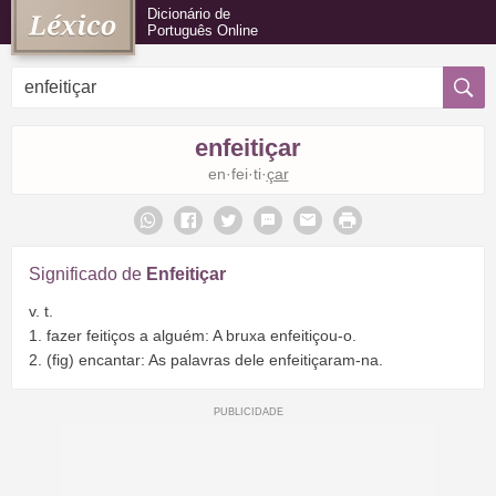
Dicionário de
Português Online
enfeitiçar
en·fei·ti·
çar
Significado de
Enfeitiçar
v. t.
1. fazer feitiços a alguém: A bruxa enfeitiçou-o.
2. (fig) encantar: As palavras dele enfeitiçaram-na.