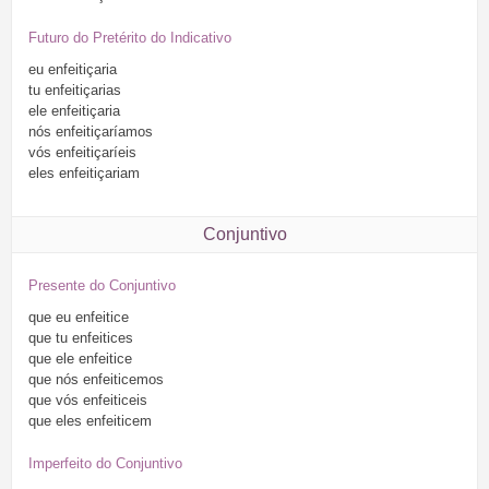
Futuro do Pretérito do Indicativo
eu
enfeitiçaria
tu
enfeitiçarias
ele
enfeitiçaria
nós
enfeitiçaríamos
vós
enfeitiçaríeis
eles
enfeitiçariam
Conjuntivo
Presente do Conjuntivo
que
eu
enfeitice
que
tu
enfeitices
que
ele
enfeitice
que
nós
enfeiticemos
que
vós
enfeiticeis
que
eles
enfeiticem
Imperfeito do Conjuntivo