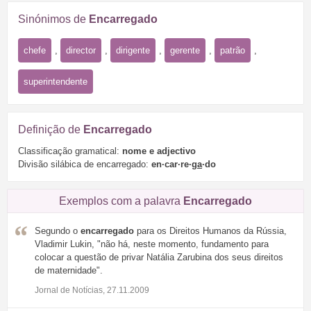
Sinónimos de
Encarregado
chefe
,
director
,
dirigente
,
gerente
,
patrão
,
superintendente
Definição de
Encarregado
Classificação gramatical:
nome e adjectivo
Divisão silábica de encarregado:
en·car·re·
ga
·do
Exemplos com a palavra
Encarregado
Segundo o
encarregado
para os Direitos Humanos da Rússia,
Vladimir Lukin, "não há, neste momento, fundamento para
colocar a questão de privar Natália Zarubina dos seus direitos
de maternidade".
Jornal de Notícias, 27.11.2009