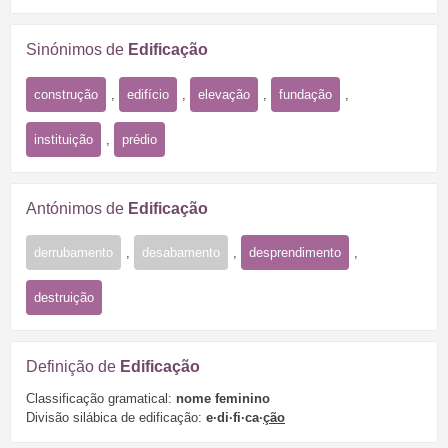
Sinónimos de
Edificação
construção
,
edifício
,
elevação
,
fundação
,
instituição
,
prédio
Antónimos de
Edificação
derrubamento
,
desabamento
,
desprendimento
,
destruição
Definição de
Edificação
Classificação gramatical:
nome feminino
Divisão silábica de edificação:
e·di·fi·ca·
ção