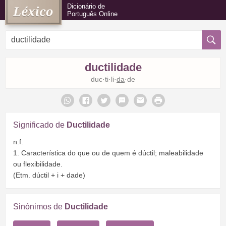
Dicionário de
Português Online
ductilidade
duc·ti·li·
da
·de
Significado de
Ductilidade
n.f.
1. Característica do que ou de quem é dúctil; maleabilidade
ou flexibilidade.
(Etm. dúctil + i + dade)
Sinónimos de
Ductilidade