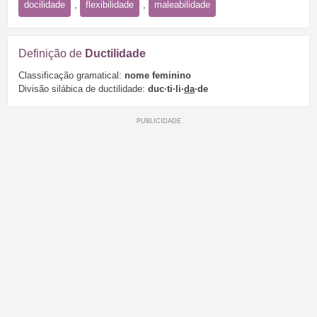
docilidade
,
flexibilidade
,
maleabilidade
Definição de
Ductilidade
Classificação gramatical:
nome feminino
Divisão silábica de ductilidade:
duc·ti·li·
da
·de