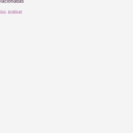
elacionadas
sico
,
praticar