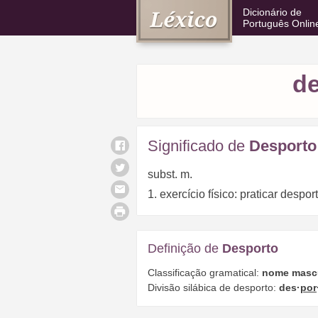
Dicionário de
Português Onlin
d
Significado de
Desporto
subst. m.
1. exercício físico: praticar despor
Definição de
Desporto
Classificação gramatical:
nome masc
Divisão silábica de desporto:
des·
por