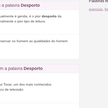
Palavras r
 a palavra
Desporto
exercício
,
fí
ualmente é gerida, é o pior
desporto
da
almente o pior tipo de leitura.
onservar no homem as qualidades do homem
m a palavra
Desporto
 Rui Tovar, um dos mais conhecidos
co de televisão.