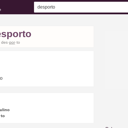
e
esporto
des·
por
·to
to
ulino
·to