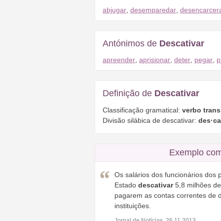
abjugar
,
desemparedar
,
desencarcer
Antónimos de
Descativar
apreender
,
aprisionar
,
deter
,
pegar
,
p
Definição de
Descativar
Classificação gramatical:
verbo trans
Divisão silábica de descativar:
des·ca·
Exemplo com
Os salários dos funcionários dos 
Estado
descativar
5,8 milhões de
pagarem as contas correntes de 
instituições.
Jornal de Notícias, 26.11.2013