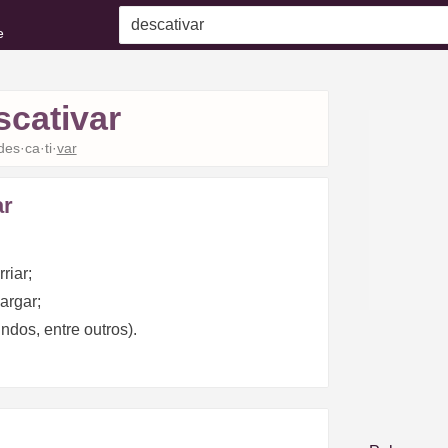
e
scativar
des·ca·ti·
var
ar
rriar;
argar;
ndos, entre outros).