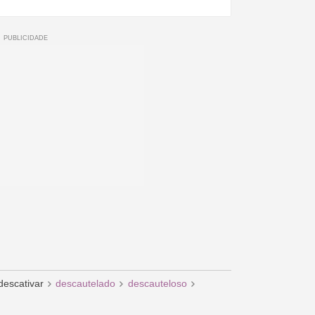
descativar
descautelado
descauteloso