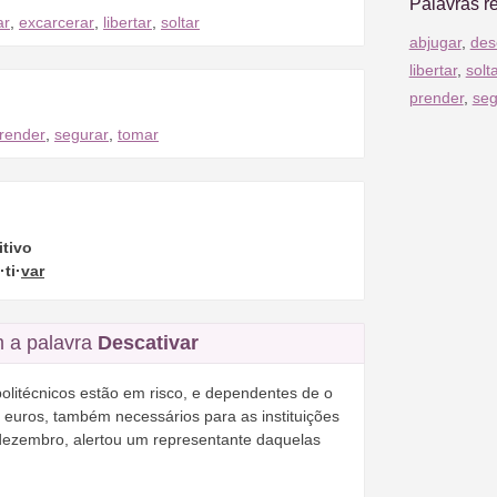
Palavras r
ar
,
excarcerar
,
libertar
,
soltar
abjugar
,
des
libertar
,
solt
prender
,
seg
render
,
segurar
,
tomar
itivo
ti·
var
 a palavra
Descativar
politécnicos estão em risco, e dependentes de o
 euros, também necessários para as instituições
dezembro, alertou um representante daquelas