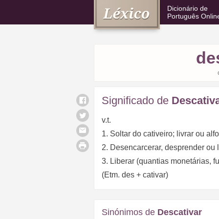
Dicionário de
Português Onlin
de
Significado de
Descativ
v.t.
1. Soltar do cativeiro; livrar ou alfo
2. Desencarcerar, desprender ou l
3. Liberar (quantias monetárias, fu
(Etm. des + cativar)
Sinónimos de
Descativar