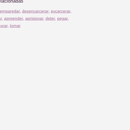
elacionadas
emparedar
,
desencarcerar
,
excarcerar
,
ar
,
apreender
,
aprisionar
,
deter
,
pegar
,
urar
,
tomar