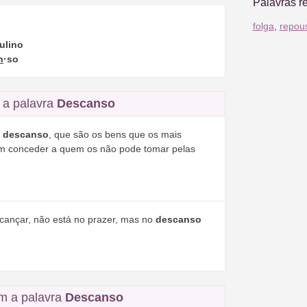
Palavras r
folga
,
repou
ulino
n
·so
 a palavra
Descanso
o
descanso
, que são os bens que os mais
em conceder a quem os não pode tomar pelas
cançar, não está no prazer, mas no
descanso
m a palavra
Descanso