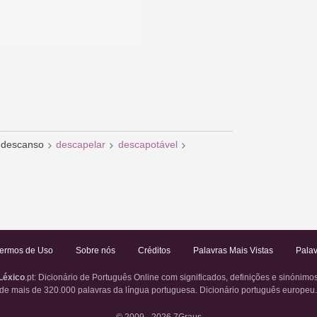
descanso
descapelar
descapotável
ermos de Uso
Sobre nós
Créditos
Palavras Mais Vistas
Palav
Léxico
.pt
: Dicionário de Português Online com significados, definições e sinónimo
de mais de 320.000 palavras da língua portuguesa. Dicionário português europeu