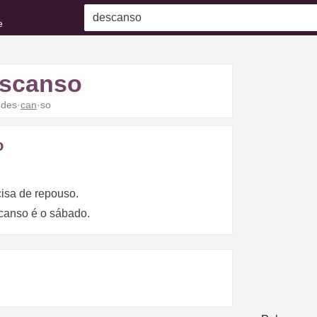
e
scanso
des·
can
·so
o
cisa de repouso.
scanso é o sábado.