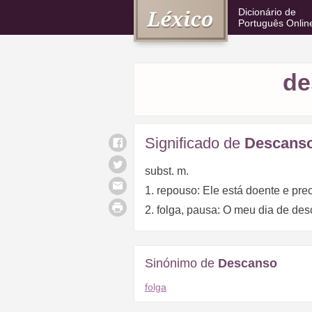
Dicionário de
Português Onlin
de
Significado de
Descans
subst. m.
1. repouso: Ele está doente e pre
2. folga, pausa: O meu dia de de
Sinónimo de
Descanso
folga