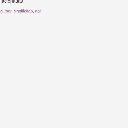
elacionadas
cursor
,
significado
,
dor