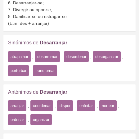
6. Desarranjar-se;
7. Divergir ou opor-se;
8. Danificar-se ou estragar-se.
(Etm. des + arranjar)
Sinónimos de
Desarranjar
atrapalhar
,
desarrumar
,
desordenar
,
desorganizar
,
perturbar
,
transtornar
Antónimos de
Desarranjar
arranjar
,
coordenar
,
dispor
,
enfeitar
,
nortear
,
ordenar
,
organizar