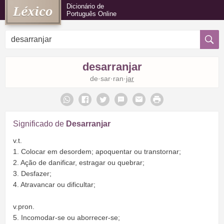
Dicionário de
Português Online
desarranjar
de·sar·ran·
jar
Significado de
Desarranjar
v.t.
1. Colocar em desordem; apoquentar ou transtornar;
2. Ação de danificar, estragar ou quebrar;
3. Desfazer;
4. Atravancar ou dificultar;
v.pron.
5. Incomodar-se ou aborrecer-se;