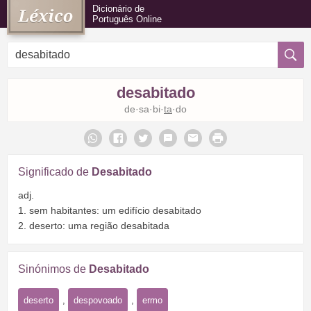
Dicionário de
Português Online
desabitado
de·sa·bi·
ta
·do
Significado de
Desabitado
adj.
1. sem habitantes: um edifício desabitado
2. deserto: uma região desabitada
Sinónimos de
Desabitado
deserto
,
despovoado
,
ermo