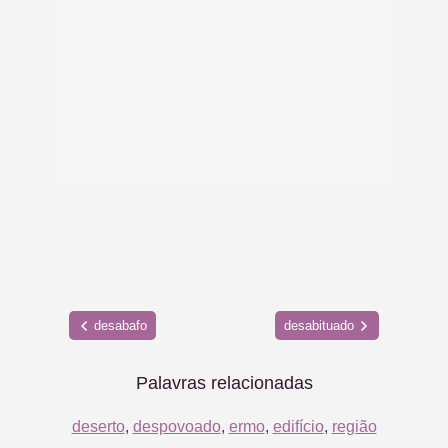
desabafo
desabituado
Palavras relacionadas
deserto
,
despovoado
,
ermo
,
edifício
,
região