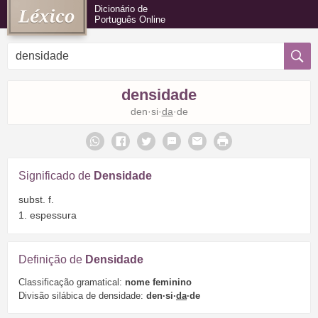
Dicionário de
Português Online
densidade
den·si·
da
·de
Significado de
Densidade
subst. f.
1. espessura
Definição de
Densidade
Classificação gramatical:
nome feminino
Divisão silábica de densidade:
den·si·
da
·de