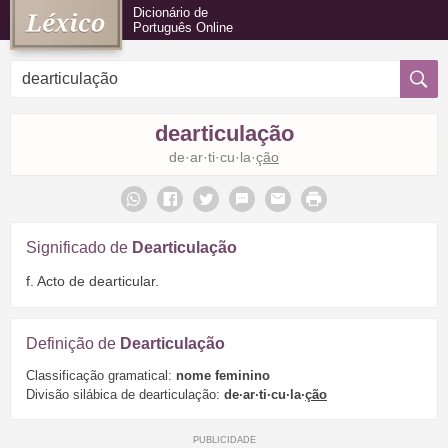
Dicionário de
Português Online
dearticulação
de·ar·ti·cu·la·
ção
Significado de
Dearticulação
f. Acto de dearticular.
Definição de
Dearticulação
Classificação gramatical:
nome feminino
Divisão silábica de dearticulação:
de·ar·ti·cu·la·
ção