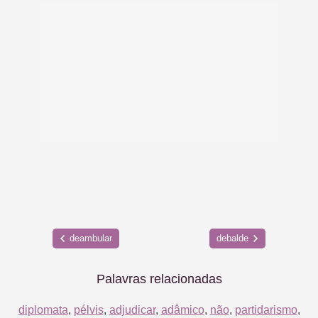
deambular
debalde
Palavras relacionadas
diplomata
,
pélvis
,
adjudicar
,
adâmico
,
não
,
partidarismo
,