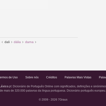
o
dali
dália
dama
ermos de Uso
Sobre nós
Créditos
Palavras Mais Vistas
Palav
Léxico
.pt
: Dicionário de Português Online com significados, definições e sinónimo
de mais de 320.000 palavras da língua portuguesa. Dicionário português europeu
© 2009 - 2026
7Graus