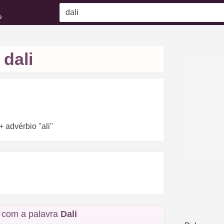
e
dali
+ advérbio "ali"
 com a palavra
Dali