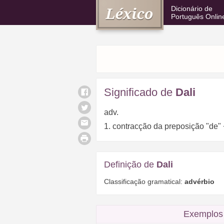
Dicionário de
Português Onlin
Significado de
Dali
adv.
1. contracção da preposição "de" 
Definição de
Dali
Classificação gramatical:
advérbio
Exemplos