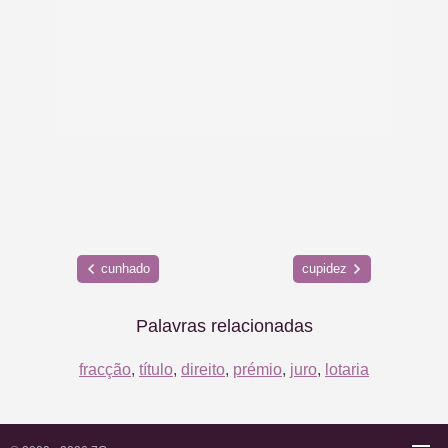
cunhado
cupidez
Palavras relacionadas
fracção
,
título
,
direito
,
prémio
,
juro
,
lotaria