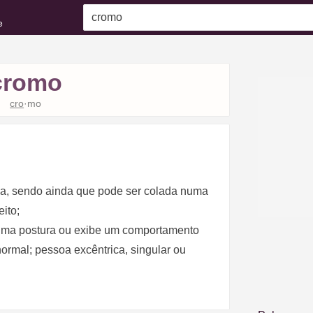
e
cromo
cro
·mo
ona, sendo ainda que pode ser colada numa
ito;
a uma postura ou exibe um comportamento
ormal; pessoa excêntrica, singular ou