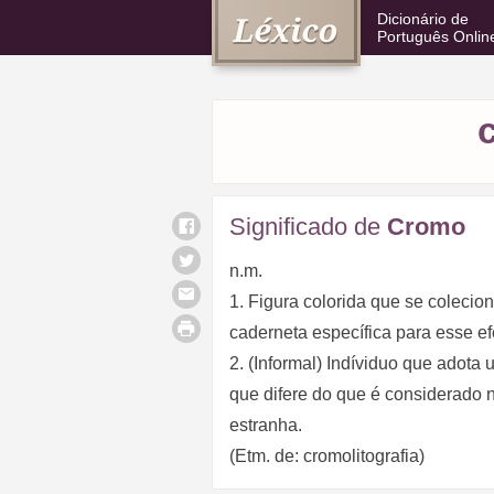
Dicionário de
Português Onlin
Significado de
Cromo
n.m.
1. Figura colorida que se coleci
caderneta específica para esse efe
2. (Informal) Indíviduo que adot
que difere do que é considerado n
estranha.
(Etm. de: cromolitografia)