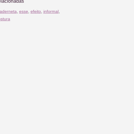
elacionadas
aderneta
,
esse
,
efeito
,
informal
,
stura