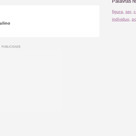
Palavras r
figura
,
ser
,
c
indíviduo
,
po
ulino