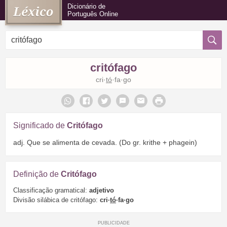
Dicionário de
Português Online
critófago
cri·
tó
·fa·go
Significado de
Critófago
adj. Que se alimenta de cevada. (Do gr. krithe + phagein)
Definição de
Critófago
Classificação gramatical:
adjetivo
Divisão silábica de critófago:
cri·
tó
·fa·go