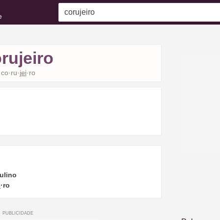
e
rujeiro
co·ru·
jei
·ro
ulino
i
·ro