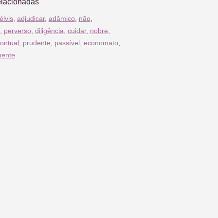
elacionadas
élvis
,
adjudicar
,
adâmico
,
não
,
,
perverso
,
diligência
,
cuidar
,
nobre
,
ontual
,
prudente
,
passível
,
economato
,
mente