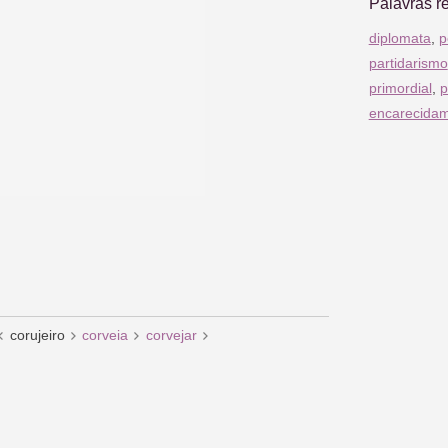
Palavras r
diplomata
,
p
partidarismo
primordial
,
p
encarecida
corujeiro
corveia
corvejar