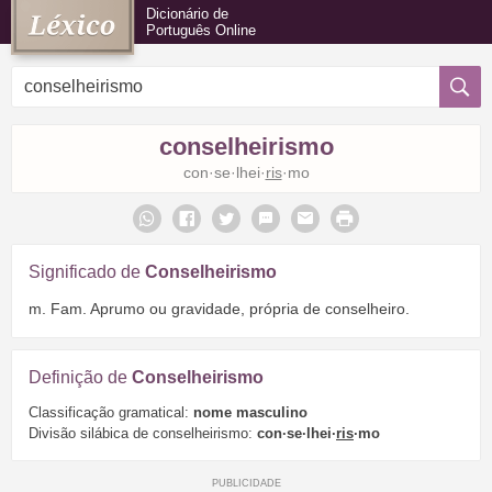
Dicionário de
Português Online
conselheirismo
con·se·lhei·
ris
·mo
Significado de
Conselheirismo
m. Fam. Aprumo ou gravidade, própria de conselheiro.
Definição de
Conselheirismo
Classificação gramatical:
nome masculino
Divisão silábica de conselheirismo:
con·se·lhei·
ris
·mo