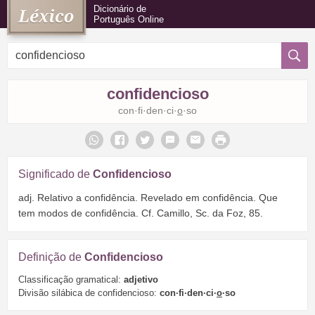
Dicionário de
Português Online
confidencioso
con·fi·den·ci·
o
·so
Significado de
Confidencioso
adj. Relativo a confidência. Revelado em confidência. Que
tem modos de confidência. Cf. Camillo, Sc. da Foz, 85.
Definição de
Confidencioso
Classificação gramatical:
adjetivo
Divisão silábica de confidencioso:
con·fi·den·ci·
o
·so