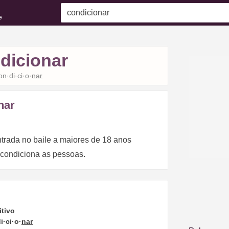
e
dicionar
on·di·ci·o·
nar
nar
ntrada no baile a maiores de 18 anos
a condiciona as pessoas.
itivo
i·ci·o·
nar