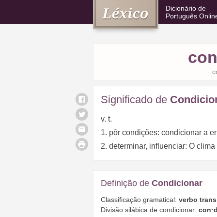
Dicionário de
Português Onlin
con
c
Significado de
Condicio
v. t.
1. pôr condições: condicionar a e
2. determinar, influenciar: O clim
Definição de
Condicionar
Classificação gramatical:
verbo trans
Divisão silábica de condicionar:
con·d