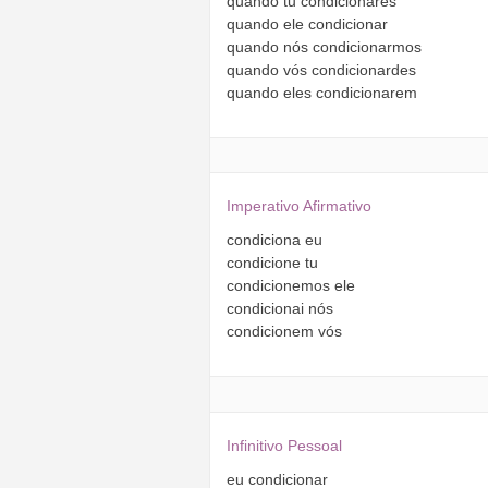
quando
tu
condicionares
quando
ele
condicionar
quando
nós
condicionarmos
quando
vós
condicionardes
quando
eles
condicionarem
Imperativo Afirmativo
condiciona
eu
condicione
tu
condicionemos
ele
condicionai
nós
condicionem
vós
Infinitivo Pessoal
eu
condicionar