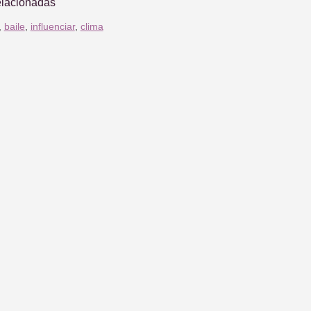
elacionadas
,
baile
,
influenciar
,
clima