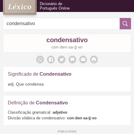
Dicionário de
Português Online
condensativo
con·den·sa·
ti
·vo
Significado de
Condensativo
adj. Que condensa.
Definição de
Condensativo
Classificação gramatical:
adjetivo
Divisão silábica de condensativo:
con·den·sa·
ti
·vo