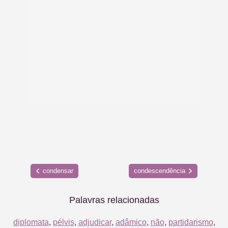
condensar
condescendência
Palavras relacionadas
diplomata
,
pélvis
,
adjudicar
,
adâmico
,
não
,
partidarismo
,