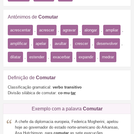
Antónimos de
Comutar
acrescentar
,
acrescer
,
agravar
,
alongar
,
ampliar
,
amplificar
,
apelar
,
avultar
,
crescer
,
desenvolver
,
dilatar
,
estender
,
exacerbar
,
expandir
,
medrar
Definição de
Comutar
Classificação gramatical:
verbo transitivo
Divisão silábica de comutar:
co·mu·
tar
Exemplo com a palavra
Comutar
A chefe da diplomacia europeia, Federica Mogherini, apelou
hoje ao governador do estado norte-americano do Arkansas,
Asa Hutchinson, para
comutar
as sete execuções