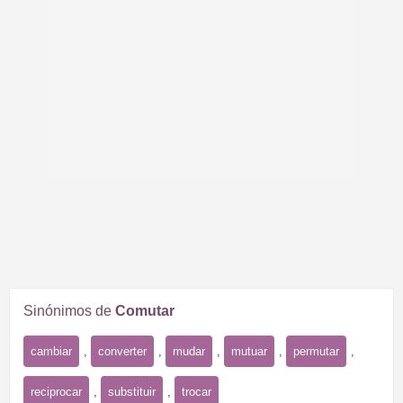
Sinónimos de
Comutar
cambiar
,
converter
,
mudar
,
mutuar
,
permutar
,
reciprocar
,
substituir
,
trocar