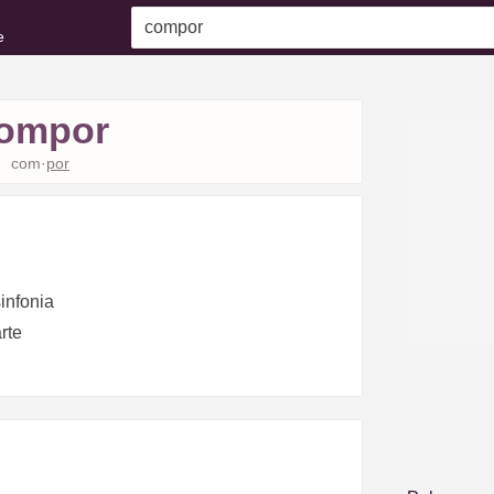
e
ompor
com·
por
infonia
rte