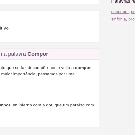
Palavras r
conceber
,
cr
sinfonia
,
pro
itivo
m a palavra
Compor
te que se faz decompõe-nos e volta a
compor
-
a maior importância, passamos por uma
mpor
um inferno com a dor, que um paraíso com