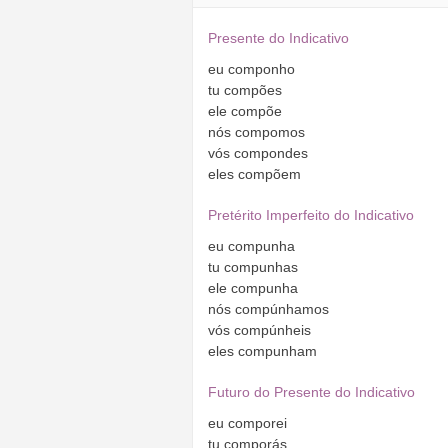
Presente do Indicativo
eu
componho
tu
compões
ele
compõe
nós
compomos
vós
compondes
eles
compõem
Pretérito Imperfeito do Indicativo
eu
compunha
tu
compunhas
ele
compunha
nós
compúnhamos
vós
compúnheis
eles
compunham
Futuro do Presente do Indicativo
eu
comporei
tu
comporás