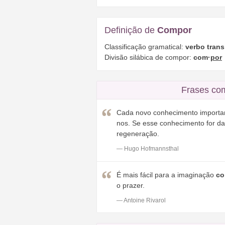
Definição de
Compor
Classificação gramatical:
verbo trans
Divisão silábica de compor:
com·
por
Frases co
Cada novo conhecimento importan
nos. Se esse conhecimento for d
regeneração.
— Hugo Hofmannsthal
É mais fácil para a imaginação
co
o prazer.
— Antoine Rivarol