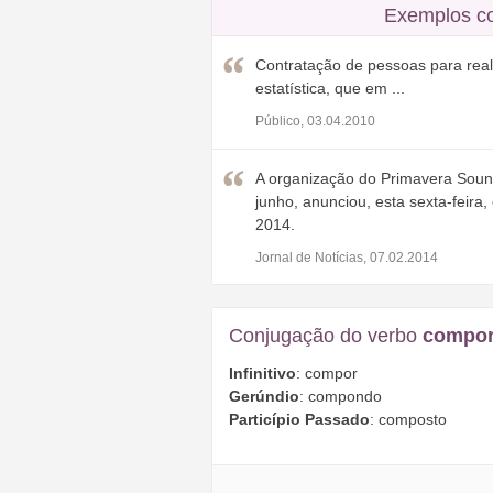
Exemplos c
Contratação de pessoas para rea
estatística, que em ...
Público, 03.04.2010
A organização do Primavera Sound,
junho, anunciou, esta sexta-feir
2014.
Jornal de Notícias, 07.02.2014
Conjugação do verbo
compo
Infinitivo
: compor
Gerúndio
: compondo
Particípio Passado
: composto