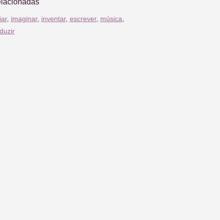
elacionadas
iar
,
imaginar
,
inventar
,
escrever
,
música
,
duzir