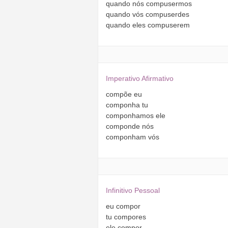
quando
nós
compusermos
quando
vós
compuserdes
quando
eles
compuserem
Imperativo Afirmativo
compõe
eu
componha
tu
componhamos
ele
componde
nós
componham
vós
Infinitivo Pessoal
eu
compor
tu
compores
ele
compor