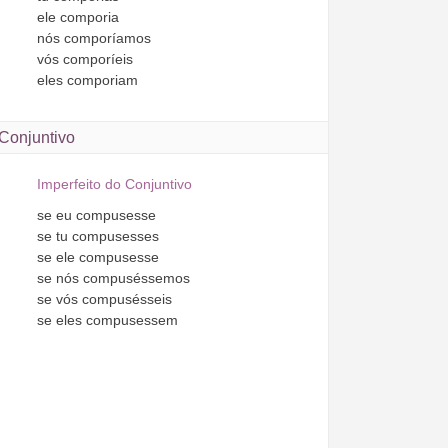
ele
comporia
nós
comporíamos
vós
comporíeis
eles
comporiam
Conjuntivo
Imperfeito do Conjuntivo
se
eu
compusesse
se
tu
compusesses
se
ele
compusesse
se
nós
compuséssemos
se
vós
compusésseis
se
eles
compusessem