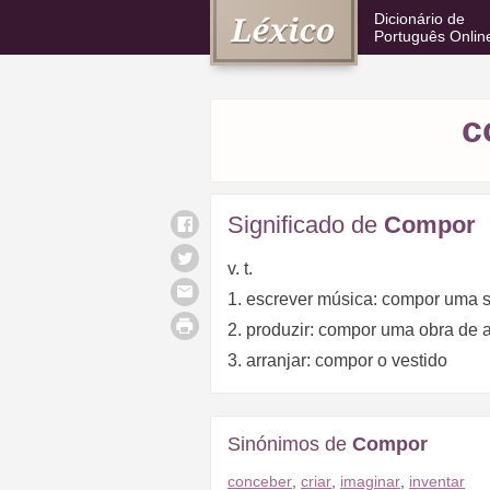
Dicionário de
Português Onlin
c
Significado de
Compor
v. t.
1. escrever música: compor uma s
2. produzir: compor uma obra de a
3. arranjar: compor o vestido
Sinónimos de
Compor
conceber
,
criar
,
imaginar
,
inventar