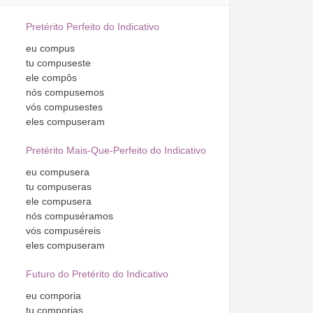
Pretérito Perfeito do Indicativo
eu
compus
tu
compuseste
ele
compôs
nós
compusemos
vós
compusestes
eles
compuseram
Pretérito Mais-Que-Perfeito do Indicativo
eu
compusera
tu
compuseras
ele
compusera
nós
compuséramos
vós
compuséreis
eles
compuseram
Futuro do Pretérito do Indicativo
eu
comporia
tu
comporias