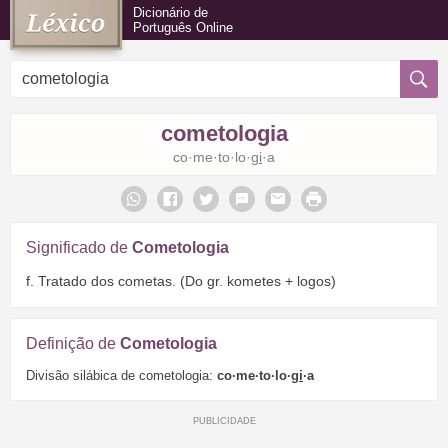
Dicionário de
Português Online
cometologia
co·me·to·lo·
gi
·a
Significado de
Cometologia
f. Tratado dos cometas. (Do gr. kometes + logos)
Definição de
Cometologia
Divisão silábica de cometologia:
co·me·to·lo·
gi
·a