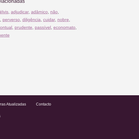
elacionadas
élvis
,
adjudicar
,
adâmico
,
não
,
,
perverso
,
diligência
,
cuidar
,
nobre
,
ontual
,
prudente
,
passível
,
economato
,
mente
ras Atualizadas
Contacto
s
.