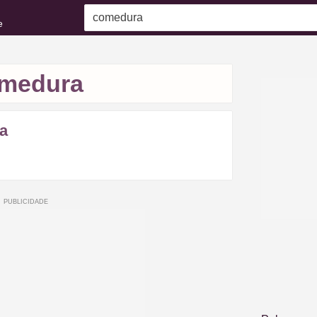
e
medura
a