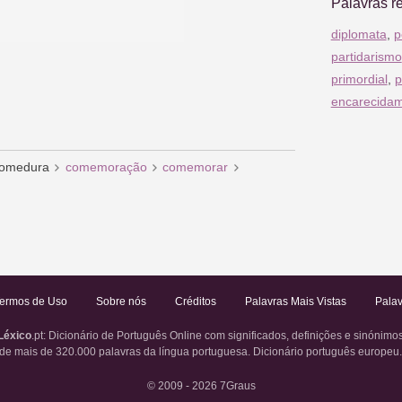
Palavras r
diplomata
,
p
partidarismo
primordial
,
p
encarecida
omedura
comemoração
comemorar
ermos de Uso
Sobre nós
Créditos
Palavras Mais Vistas
Palav
Léxico
.pt
: Dicionário de Português Online com significados, definições e sinónimo
de mais de 320.000 palavras da língua portuguesa. Dicionário português europeu
© 2009 - 2026
7Graus